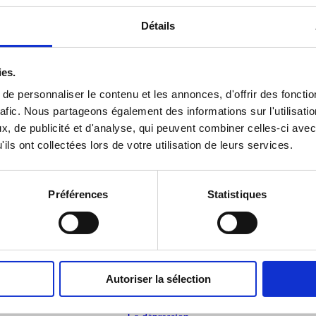
Embaucher une aide à domicile :
quel statut ?
Détails
ies.
e personnaliser le contenu et les annonces, d'offrir des fonctio
rafic. Nous partageons également des informations sur l'utilisati
, de publicité et d'analyse, qui peuvent combiner celles-ci avec
ils ont collectées lors de votre utilisation de leurs services.
Préférences
Statistiques
Les vaccinations
Le soutien aux aidants naturels
Autoriser la sélection
L’usage des médicaments