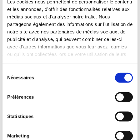
Les cookies nous permettent de personnaliser le contenu
General Health Questionary
et les annonces, d'offrir des fonctionnalités relatives aux
Dépendance à l’alcool
Questionnaire de Fagerström
médias sociaux et d'analyser notre trafic. Nous
Clairance de la créatinine
partageons également des informations sur l'utilisation de
Contact
notre site avec nos partenaires de médias sociaux, de
Nous contacter
Adhésion
publicité et d'analyse, qui peuvent combiner celles-ci
Espace pro
avec d'autres informations que vous leur avez fournies
ou qu'ils ont collectées lors de votre utilisation de leurs
Demande d’adhésion
services.
Sélection
Faire une demande d’adhésion
à
Nécessaires
du
l’association ASDES porteuse du DAC 92
consentement
Centre
Préférences
Vous êtes un professionnel de santé et vous souhaitez adhérer à
ASDES ? Vous pouvez remplir et envoyer le formulaire ci-dessous.
Statistiques
Votre demande sera examinée et nous vous répondrons dans les
meilleurs délais.
Pour adhérer au DAC 92 Centre – ASDES, merci de télécharger le
Marketing
bulletin d’adhésion ci-dessous et de nous le renvoyer après l’avoir