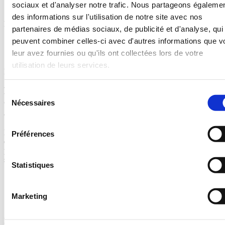
sociaux et d'analyser notre trafic. Nous partageons égaleme
des informations sur l'utilisation de notre site avec nos
Faciliter
leur quotidien
partenaires de médias sociaux, de publicité et d'analyse, qui
peuvent combiner celles-ci avec d'autres informations que v
leur avez fournies ou qu'ils ont collectées lors de votre
utilisation de leurs services.
Evaluer
les difficultés liées aux traitements.
Proposition de soins de support
(psychologue,
Sélection
diététicienne, ergothérapeute) pour les personnes
Nécessaires
du
atteintes de cancer
consentement
De plus, afin d’améliorer la qualité de vie des patients et de leur
Préférences
entourage, en fonction des besoins définis, le DAC 92 Centre
propose différents
soins de supports :
Statistiques
Soutien psychologique à domicile ou en ville (5 séances
renouvelables)
Consultation diététique à domicile ou en ville
Marketing
Bilan ergothérapeute
L’équipe du DAC 92 Centre peut faire le lien avec les soins de